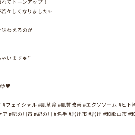
取れてトーンアップ！
が若々しくなりました✨
を味わえるのが
ゃいます🍀*゜
♥️
 #フェイシャル #肌革命 #肌質改善 #エクソソーム #ヒト幹細
 #紀の川市 #紀の川 #名手 #岩出市 #岩出 #和歌山市 #