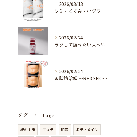
2026/03/13
シミ・くすみ・小ジワ・毛穴🌀
2026/02/24
ラクして痩せたい人へ♡
2026/02/24
🔥脂肪溶解 〜RED SHOT〜🔥
タグ
Tags
紀の川市
エステ
肌育
ボディメイク