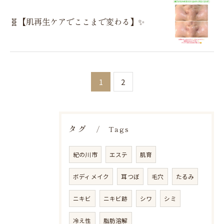
🧬【肌再生ケアでここまで変わる】✨
1
2
タグ
Tags
紀の川市
エステ
肌育
ボディメイク
耳つぼ
毛穴
たるみ
ニキビ
ニキビ跡
シワ
シミ
冷え性
脂肪溶解