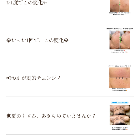
✨1度でこの変化✨
💎たった1回で、この変化💎
📢お肌が劇的チェンジ！
☀️夏のくすみ、あきらめていませんか？