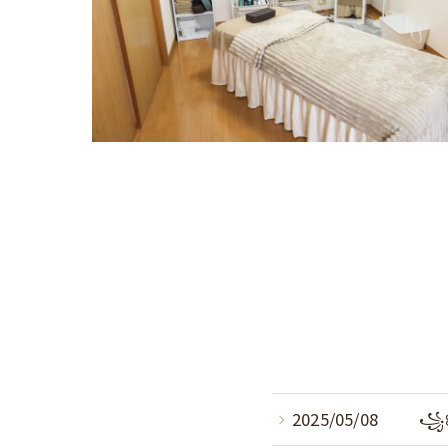
2025/05/08
꧁꒰