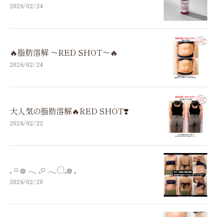
2026/02/24
🔥脂肪溶解 〜RED SHOT〜🔥
2026/02/24
大人気の脂肪溶解🔥RED SHOT❣️
2026/02/22
𓈒 𓏸 𓐍 𓂃 𓈒𓏸 𓂃◌𓈒𓐍 𓈒
2026/02/20