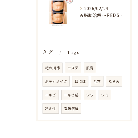
2026/02/24
🔥脂肪溶解 〜RED SHOT〜🔥
タグ
Tags
紀の川市
エステ
肌育
ボディメイク
耳つぼ
毛穴
たるみ
ニキビ
ニキビ跡
シワ
シミ
冷え性
脂肪溶解