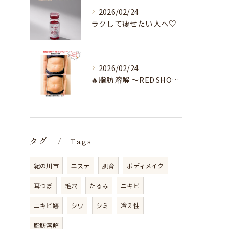
2026/02/24
ラクして痩せたい人へ♡
2026/02/24
🔥脂肪溶解 〜RED SHOT〜🔥
タグ
Tags
紀の川市
エステ
肌育
ボディメイク
耳つぼ
毛穴
たるみ
ニキビ
ニキビ跡
シワ
シミ
冷え性
脂肪溶解