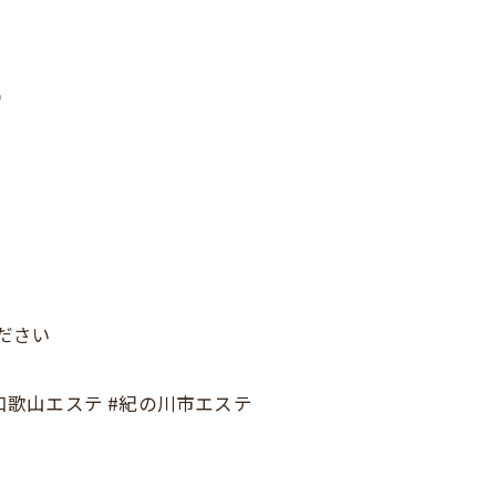

ください
#和歌山エステ #紀の川市エステ