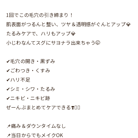
1回でこの毛穴の引き締まり！
肌表面がつるんと整い、ツヤ＆透明感がぐんとアップ💎
たるみケアで、ハリもアップ💎
小じわなんてスグにサヨナラ出来ちゃう🤭
✔毛穴の開き・黒ずみ
✔ごわつき・くすみ
✔ハリ不足
✔シミ・シワ・たるみ
✔ニキビ・ニキビ跡
ぜーんぶまとめてケアできる❣️💆‍♀️
📌痛み＆ダウンタイムなし
📌当日からでもメイクOK