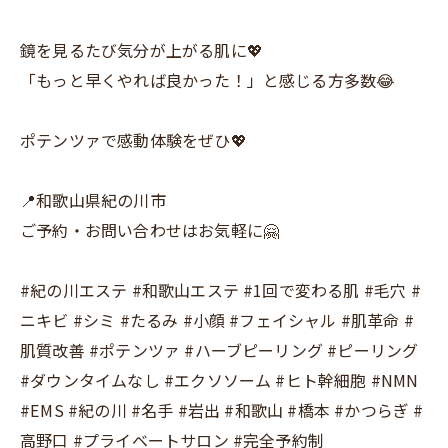
鏡を見るたび気分が上がる肌に💖
「もっと早くやれば良かった！」と感じる方多数😂
ポテンツァで感動体験をぜひ💖
📍和歌山県紀の川市
ご予約・お問い合わせはお気軽に🤗
#紀の川エステ #和歌山エステ #1回で変わる肌 #毛穴 #
ニキビ #シミ #たるみ #小顔 #フェイシャル #肌革命 #
肌質改善 #ポテンツァ #ハーブピーリング #ピーリング
#ダウンタイムなし #エクソソーム #ヒト幹細胞 #NMN
#EMS #紀の川 #名手 #岩出 #和歌山 #橋本 #かつらぎ #
高野口 #プライベートサロン #完全予約制