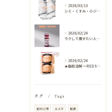
2026/03/13
シミ・くすみ・小ジワ・毛穴🌀
2026/02/24
ラクして痩せたい人へ♡
2026/02/24
🔥脂肪溶解 〜RED SHOT〜🔥
タグ
Tags
紀の川市
エステ
肌育