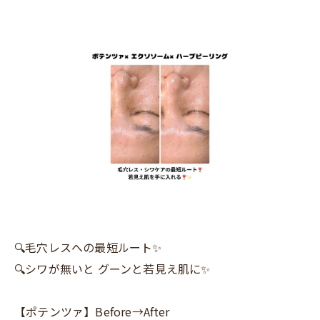
🔍毛穴レスへの最短ルート✨
🔍シワが無いと グーンと若見え肌に✨️
【ポテンツァ】Before→After