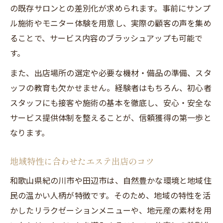
の既存サロンとの差別化が求められます。事前にサンプ
エステブースで集客力を高める方法
ル施術やモニター体験を用意し、実際の顧客の声を集め
来店を促すエステブースの工夫と仕掛け
ることで、サービス内容のブラッシュアップも可能で
エステブースを活かす集客アイデア集
す。
集客増加につながるエステブース運営
また、出店場所の選定や必要な機材・備品の準備、スタ
エステの魅力が伝わるブース設計の秘訣
ッフの教育も欠かせません。経験者はもちろん、初心者
施術内容や信頼性を伝える出店のヒント
スタッフにも接客や施術の基本を徹底し、安心・安全な
エステ施術内容の具体的な伝え方とは
サービス提供体制を整えることが、信頼獲得の第一歩と
信頼されるエステ店舗運営のポイント
なります。
エステ出店で重視したい信頼性の築き方
地域特性に合わせたエステ出店のコツ
施術内容で差別化するエステの工夫
エステの安心感を伝える説明のコツ
和歌山県紀の川市や田辺市は、自然豊かな環境と地域住
民の温かい人柄が特徴です。そのため、地域の特性を活
エステの地域密着型展開で信頼を築くには
かしたリラクゼーションメニューや、地元産の素材を用
地域密着型エステで信頼を高める方法