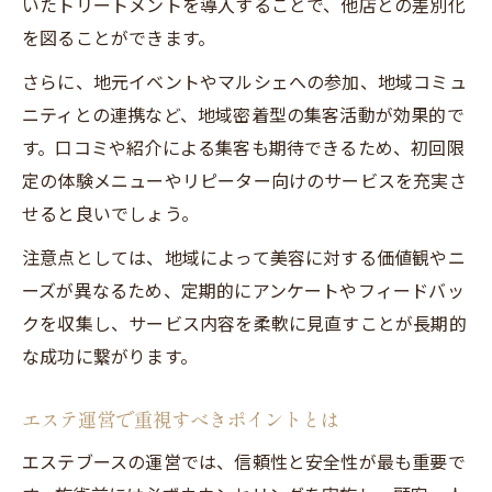
いたトリートメントを導入することで、他店との差別化
エステの長期的信頼獲得に必要な工夫
を図ることができます。
地域とのつながりを活かすエステ運営
さらに、地元イベントやマルシェへの参加、地域コミュ
地元で愛されるエステ店舗の特徴とは
ニティとの連携など、地域密着型の集客活動が効果的で
エステ信頼構築のための地域活動事例
す。口コミや紹介による集客も期待できるため、初回限
定の体験メニューやリピーター向けのサービスを充実さ
せると良いでしょう。
注意点としては、地域によって美容に対する価値観やニ
ーズが異なるため、定期的にアンケートやフィードバッ
クを収集し、サービス内容を柔軟に見直すことが長期的
な成功に繋がります。
エステ運営で重視すべきポイントとは
エステブースの運営では、信頼性と安全性が最も重要で