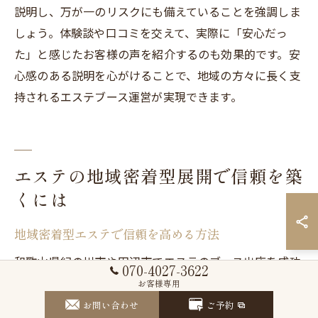
説明し、万が一のリスクにも備えていることを強調しま
しょう。体験談や口コミを交えて、実際に「安心だっ
た」と感じたお客様の声を紹介するのも効果的です。安
心感のある説明を心がけることで、地域の方々に長く支
持されるエステブース運営が実現できます。
エステの地域密着型展開で信頼を築
くには
地域密着型エステで信頼を高める方法
和歌山県紀の川市や田辺市でエステのブース出店を成功
070-4027-3622
させるためには、地域密着型のアプローチが不可欠で
お客様専用
す。地域の住民が求めるサービスやニーズを把握し、そ
お問い合わせ
ご予約