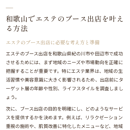
エステ出店成功への準備と地域の特性
和歌山でエステのブース出店を叶え
エステ出店前に確認したい地域特性
る方法
地域密着型エステ成功の準備とポイント
競合と差がつくエステ出店準備の工夫
エステのブース出店に必要な考え方と準備
エステの集客に活かせる地域情報の活用
エステのブース出店を和歌山県紀の川市や田辺市で成功
地域特性を活かしたエステ出店戦略とは
させるためには、まず地域のニーズや市場動向を正確に
紀の川市や田辺市におけるエステの魅力発信術
把握することが重要です。特にエステ業界は、地域の生
地域密着で伝えるエステの魅力発信法
活習慣や美容意識に大きく影響されるため、出店前にタ
エステの強みを地域にアピールする方法
ーゲット層の年齢や性別、ライフスタイルを調査しまし
紀の川市田辺市で選ばれるエステの工夫
ょう。
エステサービスの魅力を伝える実践例
次に、ブース出店の目的を明確にし、どのようなサービ
口コミで広がるエステの魅力発信ポイント
スを提供するかを決めます。例えば、リラクゼーション
重視の施術や、肌質改善に特化したメニューなど、地域
集客を高めるエステブース活用の工夫とは