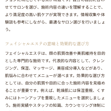
医療エステとの併用時に注意したい点
せてサロンを選び、施術内容の違いを理解することで、
エステ療法のリスクと安全性の見極め方
より満足度の高い肌ケアが実現できます。情報収集や体
エステと美容皮膚科の併用は効果的なのか
験談も参考にしながら、最適なサロン選びを行いましょ
う。
エステと美容皮膚科の併用で得られる効果
両者を活用した美肌ケアのメリットと注意
フェイシャルエステの意味と効果的な選び方
点
フェイシャルエステは、顔の肌質改善や美肌維持を目的
エステと美容医療の役割分担を理解しよう
とした専門的な施術です。代表的な内容として、クレン
併用時のエステ施術スケジュールの立て方
ジング、保湿、マッサージ、美容成分導入などがあり、
エステと医療の相乗効果を高める方法
肌悩みに合わせてメニューが選べます。効果的な選び方
美容皮膚科とエステどっちが自分に合うか
としては、自分の肌質や目的に合った施術内容を見極め
納得のいく美肌ケアを実現するための判断基準
ることが重要です。例えば、乾燥肌には保湿重視、くす
エステ療法で納得できる美肌ケアを選ぶ視
みにはトーンアップを重視したメニューを選択しましょ
点
う。施術実績やスタッフの知識、カウンセリング体制に