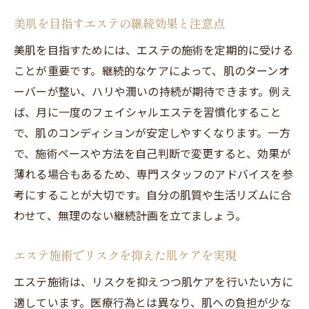
美肌エステの選び方で注意すべき点とは
美肌を目指すエステの継続効果と注意点
エステの意味ない施術を避ける方法
美肌を目指すためには、エステの施術を定期的に受ける
施術内容や効果を事前に確認する重要性
ことが重要です。継続的なケアによって、肌のターンオ
口コミや体験談も活かすエステ選び
ーバーが整い、ハリや潤いの持続が期待できます。例え
医療とエステの施術は何が違うのか解説
ば、月に一度のフェイシャルエステを習慣化すること
エステと医療の施術方法の根本的な相違点
で、肌のコンディションが安定しやすくなります。一方
医療エステと一般エステの違いを知ろう
で、施術ペースや方法を自己判断で変更すると、効果が
フォトフェイシャルの違いを徹底解説
薄れる場合もあるため、専門スタッフのアドバイスを参
考にすることが大切です。自分の肌質や生活リズムに合
エステとマッサージの施術目的の違い
わせて、無理のない継続計画を立てましょう。
医療機関とエステサロンの役割の違い
医療的観点から見たエステ施術の位置付け
エステ施術でリスクを抑えた肌ケアを実現
リラクゼーション効果も得られるエステ療法の
エステ施術は、リスクを抑えつつ肌ケアを行いたい方に
魅力
適しています。医療行為とは異なり、肌への負担が少な