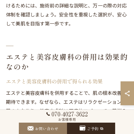
けるためには、施術前の詳細な説明と、万一の際の対応
体制を確認しましょう。安全性を重視した選択が、安心
して美肌を目指す第一歩です。
エステと美容皮膚科の併用は効果的
なのか
エステと美容皮膚科の併用で得られる効果
エステと美容皮膚科を併用することで、肌の根本改善が
期待できます。なぜなら、エステはリラクゼーションや
肌の土台作り、美容皮膚科は医療的アプローチで肌悩み
070-4027-3622
に直接対応する役割があるためです。例えば、エステで
お客様専用
肌のターンオーバーを整え、美容皮膚科で気になるシミ
お問い合わせ
ご予約