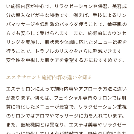
エステ療法がもたらすリラクゼーションの
い施術内容が中心で、リラクゼーションや保湿、美容成
効果
分の導入などが主な特徴です。例えば、手技によるリン
エステ施術で心身の健康を手に入れる方法
パマッサージや低刺激のパックを使うことで、敏感肌の
美肌だけでなく癒しを与えるエステの魅力
方でも安心して受けられます。また、施術前にカウンセ
エステとサロンの違いが生むリラックス体
リングを実施し、肌状態や体調に応じたメニュー選択を
験
行うことで、トラブルのリスクをさらに軽減できます。
エステ療法で日常ストレスを軽減する工夫
安全性を重視した肌ケアを希望する方におすすめです。
リラクゼーションと美容ケアを両立する秘
エステサロンと施術内容の違いを知る
訣
エステサロンによって施術内容やアプローチ方法に違い
エステ療法を安全に受けるためのポイント
があります。例えば、フェイシャル専門のサロンでは肌
エステ施術の安全性を高める注意点
質に特化したメニューが豊富で、リラクゼーション重視
トラブルを防ぐエステ施術前後の対策
のサロンではアロマやマッサージに力を入れています。
信頼できるエステサロンの選び方とは
また、医療機関とは異なり、エステは美容やリラクゼー
カウンセリングで確認すべき施術内容
ションに特化している点が特徴です。自分の目的に合わ