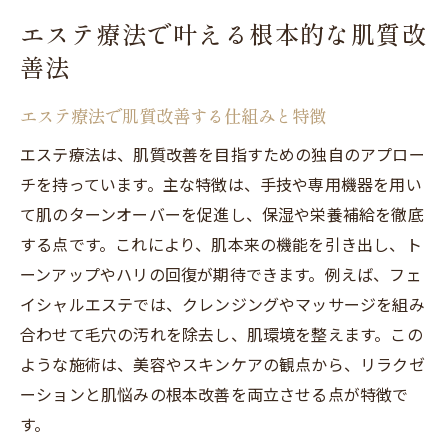
エステ施術後の肌コンディションの変化と
エステ療法で叶える根本的な肌質改
対策
善法
美容皮膚科とエステの違いを徹底比較
エステ療法で肌質改善する仕組みと特徴
エステと美容皮膚科の施術内容を比較解説
エステ療法は、肌質改善を目指すための独自のアプロー
エステと医療で異なる安全性への配慮点
チを持っています。主な特徴は、手技や専用機器を用い
美容皮膚科とエステどっちを選ぶべき？
て肌のターンオーバーを促進し、保湿や栄養補給を徹底
エステ療法と医療行為の役割の違いを理解
する点です。これにより、肌本来の機能を引き出し、ト
エステとサロンの違いで得られる効果とは
ーンアップやハリの回復が期待できます。例えば、フェ
エステと美容医療の費用対効果を知る
イシャルエステでは、クレンジングやマッサージを組み
美肌を目指すならエステ療法の選び方が鍵
合わせて毛穴の汚れを除去し、肌環境を整えます。この
自分に合うエステ療法の見極め方とポイン
ような施術は、美容やスキンケアの観点から、リラクゼ
ト
ーションと肌悩みの根本改善を両立させる点が特徴で
す。
エステ施術選びで後悔しないための基準