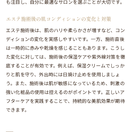
自分に最適なエステ施術の見極め方法
も注目し、自分に最適なサロンを選ぶことが大切です。
エステサロン選びで重視すべきポイント
エステ施術後の肌コンディションの変化と対策
施術内容や費用を比較して判断する重要性
エステ施術後は、肌のハリや柔らかさが増すなど、コン
エステと美容医療の併用も検討しよう
ディションの変化を実感しやすいです。一方、施術直後
安全性と効果で選ぶエステ療法の基準
は一時的に赤みや乾燥を感じることもあります。こうし
た変化に対しては、施術後の保湿ケアや紫外線対策を徹
底することが有効です。例えば、保湿クリームでしっか
りと肌を守り、外出時には日焼け止めを使用しましょ
う。また、施術後は肌が敏感になっているため、刺激の
強い化粧品の使用は控えるのがポイントです。正しいア
フターケアを実践することで、持続的な美肌効果が期待
できます。