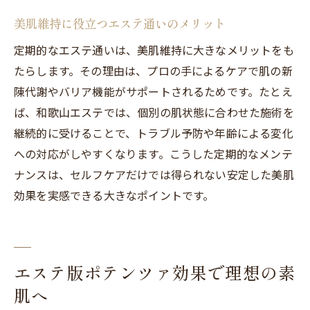
果
美肌維持に役立つエステ通いのメリット
フェイシャルとフォトフェイシャルの主な
定期的なエステ通いは、美肌維持に大きなメリットをも
違い
たらします。その理由は、プロの手によるケアで肌の新
エステで体感できる効果と選び方のコツ
陳代謝やバリア機能がサポートされるためです。たとえ
和歌山エステで人気の施術を徹底比較
ば、和歌山エステでは、個別の肌状態に合わせた施術を
継続的に受けることで、トラブル予防や年齢による変化
ダウンタイムなしのエステ施術のメリット
への対応がしやすくなります。こうした定期的なメンテ
フォトフェイシャルが気になる方へのアド
ナンスは、セルフケアだけでは得られない安定した美肌
バイス
効果を実感できる大きなポイントです。
自分に合ったエステ選びのチェックポイン
ト
エステで自信を育む和歌山の美肌サポート
エステ版ポテンツァ効果で理想の素
エステで自信を持てる素肌を手に入れる方
肌へ
法