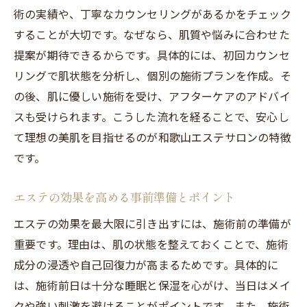
エステ施術が注目されるダウンタイム不要
術の実績や、丁寧なカウンセリングがあるかをチェック
の理由
することが大切です。なぜなら、肌質や悩みに合わせた
忙しい方に選ばれるエステの即効美肌効果
提案が期待できるからです。具体的には、初回カウンセ
和歌山エステの時短施術は働く女性に最適
リングで肌状態を分析し、個別の施術プランを作成。そ
施術後に予定が入っても安心なエステの魅
の後、肌に優しい施術を受け、アフターケアのアドバイ
力
スも受けられます。こうした流れを経ることで、安心し
て理想の美肌を目指せるのが和歌山エステサロンの特徴
ダウンタイムなしで叶う継続的な美肌ケア
です。
法
フェイシャルエステで得られる生活への変
エステの効果を高める事前準備とポイント
化
エステの効果を最大限に引き出すには、施術前の準備が
和歌山発フェイシャルエステの新常識を解説
重要です。理由は、肌の状態を整えておくことで、施術
和歌山で話題のエステ新常識と美肌効果
成分の浸透や自己回復力が高まるためです。具体的に
最新フェイシャルエステの技術進化を紹介
は、施術前日は十分な睡眠と保湿を心がけ、当日はメイ
和歌山エステサロン選びで知っておきたい
クや強い刺激を避けることがポイントです。また、施術