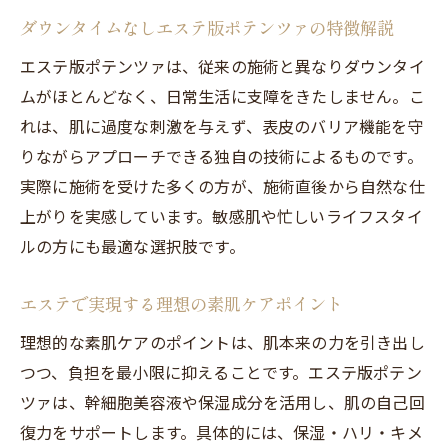
和歌山エステが美肌サポートで支持される
ダウンタイムなしエステ版ポテンツァの特徴解説
理由
エステ版ポテンツァは、従来の施術と異なりダウンタイ
フェイシャルエステで変わる毎日の自分
ムがほとんどなく、日常生活に支障をきたしません。こ
ダウンタイムなし施術がもたらす安心感
れは、肌に過度な刺激を与えず、表皮のバリア機能を守
エステ通いで実感する内面の変化と美肌効
りながらアプローチできる独自の技術によるものです。
果
実際に施術を受けた多くの方が、施術直後から自然な仕
自分らしい美肌ケアを見つけるエステ活用
上がりを実感しています。敏感肌や忙しいライフスタイ
術
ルの方にも最適な選択肢です。
エステで実現する理想の素肌ケアポイント
理想的な素肌ケアのポイントは、肌本来の力を引き出し
つつ、負担を最小限に抑えることです。エステ版ポテン
ツァは、幹細胞美容液や保湿成分を活用し、肌の自己回
復力をサポートします。具体的には、保湿・ハリ・キメ