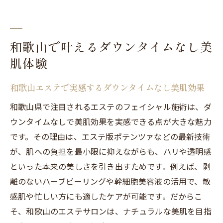
和歌山エステサロン選びと施術体験の流れ
エステの効果を高める事前準備とポイント
エステ初心者も安心の和歌山フェイシャル
和歌山で叶えるダウンタイムなし美
体験
肌体験
美肌維持に役立つエステ通いのメリット
和歌山エステで実感するダウンタイムなし美肌効果
エステ版ポテンツァ効果で理想の素肌へ
和歌山県で注目されるエステのフェイシャル施術は、ダ
ダウンタイムなしエステ版ポテンツァの特
ウンタイムなしで美肌効果を実感できる点が大きな魅力
徴解説
です。その理由は、エステ版ポテンツァなどの最新技術
エステで実現する理想の素肌ケアポイント
が、肌への負担を最小限に抑えながらも、ハリや透明感
和歌山エステで話題のポテンツァ技術とは
といった本来の美しさを引き出すためです。例えば、剥
エステ版ポテンツァ効果の持続性と実感
離のないハーブピーリングや幹細胞美容液の活用で、敏
美肌を目指す方のための施術選びガイド
感肌や忙しい方にも適したケアが可能です。だからこ
フェイシャル施術後の肌変化と日常ケア法
そ、和歌山のエステサロンは、ナチュラルな美肌を目指