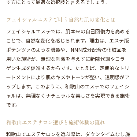
自然な仕上がりを望む方に最適なフェイシャル
す方にとって最適な選択肢と言えるでしょう。
術
フェイシャルエステで叶う自然な肌の変化とは
エステで叶えるナチュラルな肌質アップ術
自然な仕上がりに定評ある和歌山エステ事
フェイシャルエステでは、肌本来の自己回復力を高める
情
ことで、自然な変化を感じられます。理由は、エステ版
ポテンツァのような機器や、NMN成分配合の化粧品を
フェイシャルエステで失敗しない選び方の
用いた施術が、無理な刺激を与えずに新陳代謝やコラー
コツ
ゲン生成を促進するからです。たとえば、定期的なトリ
ダウンタイムなし施術で安心の美肌サポー
ートメントにより肌のキメやトーンが整い、透明感がア
ト
ップします。このように、和歌山のエステでのフェイシ
敏感肌にも優しいエステフェイシャルの特
ャルは、無理なくナチュラルな美しさを実現できる施術
徴
です。
理想の仕上がりへ導く施術工程のポイント
ダウンタイム不要のエステ施術が注目される理
和歌山エステサロン選びと施術体験の流れ
由
和歌山でエステサロンを選ぶ際は、ダウンタイムなし施