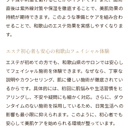
こと
直後は紫外線対策や保湿を徹底することで、美肌効果の
エステ版ポテンツァの導入メリットと実感
持続が期待できます。このような準備とケアを組み合わ
口コミで注目の和歌山エステ事情に迫る
せることで、和歌山のエステ効果を実感しやすくなりま
エステで美肌を叶えるための新定番ケア
す。
美肌を目指すならエステの最新技術を体感
エステ初心者も安心の和歌山フェイシャル体験
エステの最新技術で叶える美肌の秘訣
エステが初めての方でも、和歌山県のサロンでは安心し
和歌山エステで体感する先進フェイシャル
てフェイシャル施術を体験できます。なぜなら、丁寧な
施術
説明やカウンセリング、肌に優しい施術が徹底されてい
最新エステ効果を引き出すケア方法の紹介
るからです。具体的には、初回に肌悩みや生活習慣をヒ
美肌を叶えるためのエステ選びのポイント
アリングし、不安や疑問にも細かく対応。さらに、ダウ
エステ初心者でも実感できる肌変化に注目
ンタイムのない施術を採用しているため、日常生活への
続けやすいエステ施術で理想の美肌を目指
影響も最小限に抑えられます。このように、初心者でも
す
安心して美肌ケアを始められる環境が整っています。
フォトフェイシャルとの違いも分かるエステ効