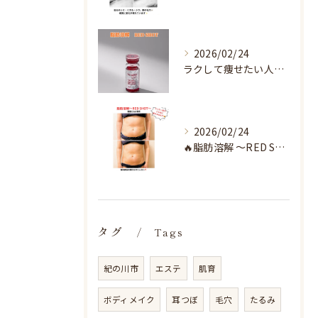
2026/02/24
ラクして痩せたい人へ♡
2026/02/24
🔥脂肪溶解 〜RED SHOT〜🔥
タグ
Tags
紀の川市
エステ
肌育
ボディメイク
耳つぼ
毛穴
たるみ