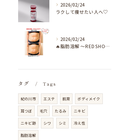
2026/02/24
ラクして痩せたい人へ♡
2026/02/24
🔥脂肪溶解 〜RED SHOT〜🔥
タグ
Tags
紀の川市
エステ
肌育
ボディメイク
耳つぼ
毛穴
たるみ
ニキビ
ニキビ跡
シワ
シミ
冷え性
脂肪溶解