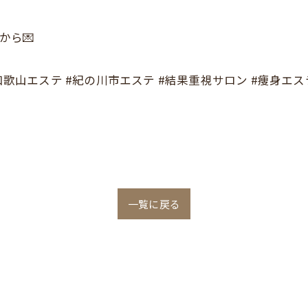
から💌
 #和歌山エステ #紀の川市エステ #結果重視サロン #痩身エステ
一覧に戻る