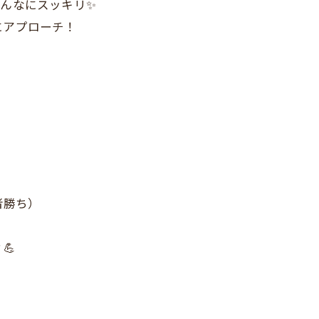
こんなにスッキリ✨
にアプローチ！
い者勝ち）
💪