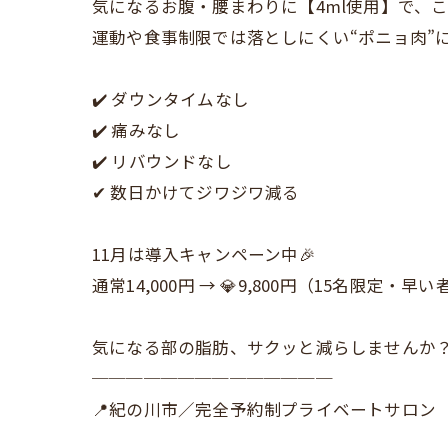
気になるお腹・腰まわりに【4ml使用】で、
運動や食事制限では落としにくい“ポニョ肉”
✔️ ダウンタイムなし
✔️ 痛みなし
✔️ リバウンドなし
✔ 数日かけてジワジワ減る
11月は導入キャンペーン中🎉
通常14,000円 → 💎9,800円（15名限定・早
気になる部の脂肪、サクッと減らしませんか？
──────────────
📍紀の川市／完全予約制プライベートサロン