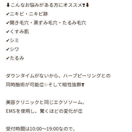
⬇️こんなお悩みがある方にオススメ❣️⬇️
✔︎ニキビ・ニキビ跡
✔︎開き毛穴・黒ずみ毛穴・たるみ毛穴
✔︎くすみ肌
✔︎シミ
✔︎シワ
✔︎たるみ
ダウンタイムがないから、ハーブピーリングとの
同時施術が可能👏✨そして相性抜群❣️
美容クリニックと同じエクソソーム、
EMSを使用し、驚くほどの変化が👏
受付時間は10:00〜19:00なので、