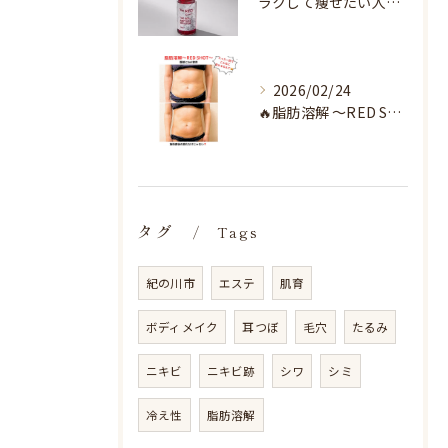
ラクして痩せたい人へ♡
2026/02/24
🔥脂肪溶解 〜RED SHOT〜🔥
タグ
Tags
紀の川市
エステ
肌育
ボディメイク
耳つぼ
毛穴
たるみ
ニキビ
ニキビ跡
シワ
シミ
冷え性
脂肪溶解